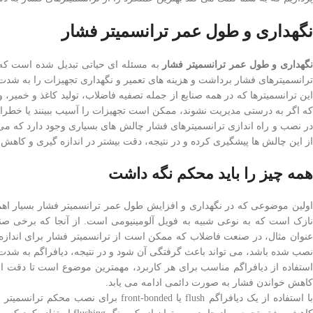
نگهداری و طول عمر ترانسمیتر فشار
گهداری و طول عمر ترانسمیتر فشار
به مسئله ای حیاتی تبدیل شده است که ب
ترانسمیترهای فشار برداشت و هزینه های تعمیر و نگهداری تجهیزات را به شدت
این ترانسمیترها که در همه صنایع از جمله تصفیه فاضلاب، تولید کاغذ و خمیر،
که اگر به درستی مدیریت نشوند، ممکن است تجهیزات را آسیب ببینند یا خطراتی
در نصب و راه اندازی ترانسمیترهای فشار چالش های بسیاری وجود دارد که می توا
از این چالش ها پیشگیری کرده و در نتیجه، دقت بیشتر در اندازه گیری و کاهش
همه چیز را باید محکم نگه داشت
اولین موضوعی که در نگهداری و افزایش طول عمر ترانسمیتر فشار بسیار اهمی
نازک است که به نوعی شبیه به فویل آلومینیومی است. از آنجا که برخی صنا
عنوان مثال، در صنعت فاضلاب که ممکن است از ترانسمیتر فشار برای انداز
نصب شده باشد، می تواند باعث گرفتگی آن شود و در نتیجه، دیافراگم به شد
استفاده از دیافراگم مناسب برای هر کاربرد، مهمترین موضوع است تا دقت ا
کاهش خواندن فشار به صورت دائمی ادامه می یابد.
با استفاده از یک دیافراگم flush یا ed