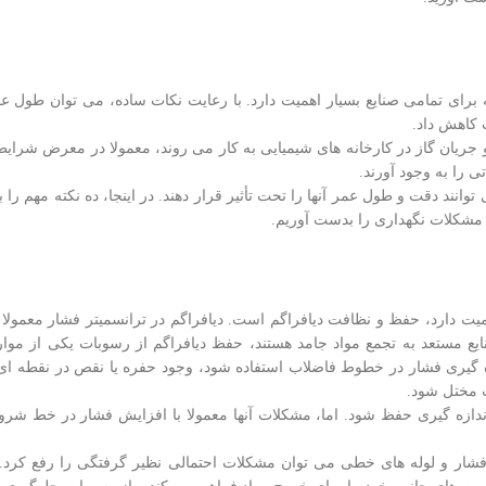
رای تمامی صنایع بسیار اهمیت دارد. با رعایت نکات ساده، می توان طول عم
 کاهش داد.
 و جریان گاز در کارخانه های شیمیایی به کار می روند، معمولا در معرض شرای
 را به وجود آورند.
نند دقت و طول عمر آنها را تحت تأثیر قرار دهند. در اینجا، ده نکته مهم را 
 مشکلات نگهداری را بدست آوریم.
ت دارد، حفظ و نظافت دیافراگم است. دیافراگم در ترانسمیتر فشار معمولا ی
یع مستعد به تجمع مواد جامد هستند، حفظ دیافراگم از رسوبات یکی از موار
ه گیری فشار در خطوط فاضلاب استفاده شود، وجود حفره یا نقص در نقطه ا
ت مختل شود.
ندازه گیری حفظ شود. اما، مشکلات آنها معمولا با افزایش فشار در خط شر
front-bond برای نصب محکم ترانسمیتر فشار و لوله های خطی می توان مشکلات احتمالی نظیر گرفتگی را رف