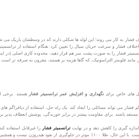
تلاف فشار به کار می روند؛ این لوله ها شکلی دارند که در وسطشان باریک می ش
تلاف فشار و سرعت جریان سیال را تعیین کرد. هنگام استفاده از ترانسمیتر 
نسمیتر فشار را به صورت پشت سر هم قرار دهید، محدوده کاری اصلی (در اینجا
ی نوین مانند فلومتر التراسونیک، که گاها هزینه بر هستند، مقرون به صرفه تر است 
 حل های خاص برای
نگهداری و افزایش عمر ترانسمیتر فشار
هستند. برخی از
 فشار می تواند مسائلی را ایجاد کند. یک راه حل، استفاده از دیافراگم ها
 مستعد باشند. برای مقاومت بیشتر در برابر خورندگی، پوشش انعطاف پذیر بر
ندازه گیری را کاهش دهد و در نهایت
ترانسمیتر فشار
را غیرقابل استفاده کن
برای جلوگیری از نفوذ هیدروژن، پوشاندن دیافراگم با فلزی متراکم مانند طلا است. با این حال، طلا ۱۰۰٪ موثر در جلوگیری از نفو