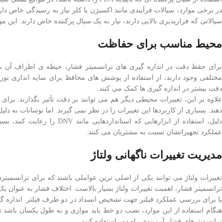
در برخی موارد، سیالات فرآیندی مانند اکسیژن یا کلر نیاز به رسیدگی خاص دار
سیالاتی که فرارپذیری بالایی دارند، نیاز به یک سیال پرکننده خاص دارند. این م
محیط مناسب برای حفاظت
برای حفظ دقت در اندازه گیری های ترانسمیتر فشار، حیطه ی اطراف آن باید
مختلفی وجود دارند، از استفاده از پوشش های محافظ برای سایه اندازی نور 
دقت بیشتر در اندازه گیری ها کمک می کنند.
علاوه بر این، تغییرات محیطی دیگر هم می توانند بر دقت تأثیر بگذارند. ب
دهند. بسیاری از کاربردها این تغییرات را در نظر نمی گیرند. اما نوسانات به د
دلیل، استفاده از ابزارهایی ک
عملکرد تجهیزاتشان نسبت به مشتریان می کنند.
مدیریت تغییرات ناگهانی ولتاژ
تغییرات ولتاژ می توانند یکی از اصلی ترین عواملی باشند که برای ترانسمیتر
ترانسمیتر فشار، اهمیت تغییرات ولتاژ بسیار بالاست. اختلاف فشار به عنوان
یا برای بررسی عملکرد فیلتر جهت تشخیص انسداد در دو طرف فیلتر. اندازه گیر
هنگام استفاده از این موارد، نصب دو خط باید موازی و به طول یکسان باشد تا
ترانسمیترهای فشار آب بندی راه دور استفاده کنیم.