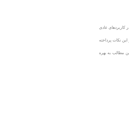
ترین اقدامات هنگام انتخاب ترانسمیتر فشار برای کاربردهای فرآیندی، توجه به محدوده ی turndown مورد نیاز است. برای مثال، ترانسمیتر ABB در کاربردهای عادی
این نکات پرداخته
م این مطالب به بهره