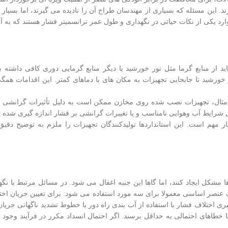
ند. این مسئله که بسیاری از مهندسان طراح آن را نادیده می گیرند، اما بسیار
وارد یکی از نکات حیاتی در نگهداری و طول عمر ترانسمیتر فشار هستند که به آنه
 از منابع گرما مثل نور خورشید یا دیگر منابع گرمایی دوری کافی داشته ب
خورشید تا جابجایی تجهیزات به مکان های با دماهای کمتر. این اقدامات هم
رای مثال، تجهیزات نصب شده روی مخازن ممکن است به دلیل تأثیرات گرانشی م
لیل شرایط آب وهوایی نامناسب و یا تغییرات گرانشی بر فشار اندازه گیری شده تأ
ه استانداردهایی مانند DNV را رعایت کنند، بسیار مهم است. این استانداردها تولیدکنندگان تجهیزات را ملزم به توض
ها مشکل ایجاد کنند، اما گاها این جنبه اغفال می شود. در مسائل مرتبط با ن
 یک عنصر اساسی معمولا برای سه مورد استفاده می شود: برای تعیین جریان ا
ی اختلاف فشار با استفاده از آب بندی راه دور یا خطوط تشدید ناگهانی جریا
 خطاهای احتمالی به حداقل برسند. اگر احتمال انسداد مکرر در فرآیند وجود د