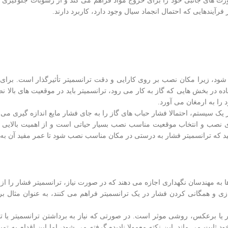
، می توان از یک رینگ flushing استفاده کرد که پورت های جانبی خود را برای خروج مواد فراهم می کند و از رسوبات
فرآیندهایی که احتمال انجماد سیال وجود دارد، کاربرد دارند.
د، زیرا مکان نصب بر روی کارایی و دقت ترانسمیتر تأثیرگذار است. برای ف
اده در بخش هایی که گاز به کار می رود، ترانسمیتر باید در موقعیت های بالا 
 را به ارمغان می آورد.
یک سیستم، احتمالا فشار حباب های گاز را به جای فشار مایع اندازه گیری می 
ی نصب و انتخاب موقعیت مناسب نصب بسیار حیاتی است و از اهمیت بالایی ب
د که ترانسمیتر فشار به درستی در مکان مناسب نصب شود تا عمر مفید آن به 
ه مهندسان نگهداری اجازه می دهند که در صورت نیاز، ترانسمیتر فشار را از ف
زی و همگانی کردن فشار در یک ترانسمیتر فراهم می کنند، به عنوان مثال ب
شار یا برعکس، روشی موثر است. در صورتی که نیاز به برداشتن ترانسمیتر یا 
 خود ثابت می ماند. این نکته معمولا نادیده گرفته می شود، اما این اقدام به تم