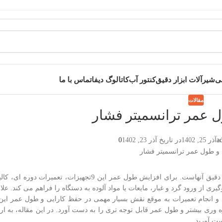
قی
شیرآلات ابزار دقیق
کنتور آب
کاتالوگ دیفا
تماس با ما
مقالات
 عمر ترانسمیتر فشار
a
آذر 25, 1402
در تاریخ آذر 23, 1402
0
نگهداری موثر از ترانسمیترهای فشار امری حیاتی برای ادامه کارکرد صحیح و دقیق آنهاست. برای افزایش طول
از ورود گرد و غبار، مایعات یا مواد آلوده به دستگاه را فراهم می کند. علا
 انجام تعمیرات به موقع نقش بسیار مهمی در حفظ کارایی و طول عمر این 
ه وری بیشتر و طول عمر قابل توجه تری را به دست آورد. در این مقاله، به ار
ست آورید.