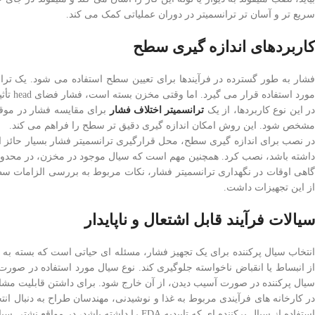
سریع تر و آسان تر ترانسمیتر در دوران عملیاتی کمک می کند.
کاربردهای اندازه گیری سطح
فشار به طور گسترده در فرآیندها برای تعیین سطح استفاده می شود. یک تران
مورد استفاده قرار می گیرد. اما وقتی مخزن بسته است، فشار فضای head تأثیری بر خوانایی این اندازه گیری خواهد داشت که باید در نظر گرفته شود.
ر این نوع کاربردها، از یک
ترانسمیتر اختلاف فشار
برای مقایسه فشار در موقعی
مشخص شود. این روش امکان اندازه گیری دقیق تر سطح را فراهم می کند.
در نصب برای اندازه گیری سطح، محل قرارگیری ترانسمیتر فشار بسیار حائز اهم
داشته باشد، نصب کرد. همچنین مهم است که سیال موجود در مخزن، در محدوده
گاهی اوقات در نگهداری ترانسمیتر فشار، نکات مربوط به بررسی الزامات سطح
از این تجهیزات داشت.
سیالات فرآیند قابل اشتعال و ناپایدار
انتخاب سیال پرکننده برای یک تجهیز فشار، مسئله ای حیاتی است که بسته به کار
از انبساط یا انقباض ناخواسته جلوگیری کند. نوع سیال مورد استفاده در ص
سیال پرکننده در صورت آسیب دیدن، از آن خارج شود. برای داشتن قابلیت مشاهد
در کارخانه های فرآیندی مربوط به غذا و نوشیدنی، مهندسان طراح به دنبال ان
استفاده از سیال پرکننده ای که تاییدیه FDA را داشته باشد، در مواقع نشتی سیالات، برای محافظت در برابر آلودگی های مضر از اهمیت ویژه ای برخوردار است.