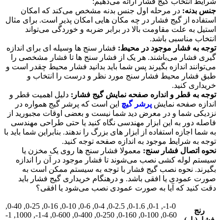
شرایط انتخاب گیج فشار ارائه می‌دهیم:
جنس بدنه:
در مرحله اول جنس بدنه مشخص می‌کند که امکان
استفاده از گیج فشار در چه مکان هایی امکان پذیر است. برای مثال
استیل به علت مقاومت بالا در برابر ضربه و خوردگی می‌تواند
انتخاب مناسبی باشد.
توجه به فشار موجود در محیط:
فشار سنج ها وسیله ای برای اندازه
گیری فشار می‌باشند. هر یک از فشار سنج ها تا فشار مشخصی را
می‌توانند اندازه بگیرند پس شما باید بدانید فشار محیط چقدر است و
طبق فشار محیط فشار سنج مورد نظر و درست را انتخاب و
خریداری کنید.
توجه به قطر و انداره صفحه نمایش گیج فشار:
دلیل اهمیت قطر و
اندازه صفحه نمایش
پرشر گیچ
این است که پرشر گیج همواره در
نزدیکی شما و در معرض دید شما نیست و بعضی اوقات مجبورید از
فاصله دور به این ابزار مهندسی نگاه کنید یا حتی طراحی مهندسی
به شما اجازه استفاده از ابزار های بزرگ را ندهند. بنابراین شما باید با
توجه به شرایط موجود به اندازه صفحه توجه کنید.
نحوه اتصال فشار سنج:
معمولا فشار سنج ها روی یک مخزن یا
سیستم لوله کشی نصب می‌شوند تا فشار موجود در آن را اندازه
بگیرند. نحوه نصب گیج فشار با توجه به سیستم ممکن است به
صورت عمودی یا افقی باشد. و درهنگام خریداری گیج فشار باید
دقت کنید که آیا به صورت عمودی نصب می‌شود یا افقی؟
,
0-40
,
0-25
,
0-16
,
0-10
,
0-6
,
0-4
,
0-2.5
,
0-1.6
,
0-1
,
1-0-
رنج
1-
,
1000
,
1-4-
,
0-600
,
0-400
,
0-250
,
0-160
,
0-100
,
0-60
فشار(بار)