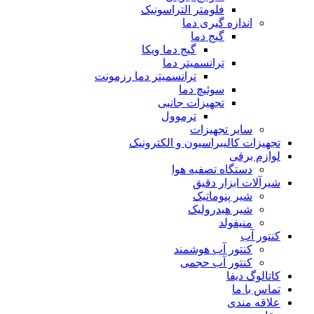
فلومتر التراسونیک
اندازه گیری دما
گیج دما
گیج دما ویکا
ترانسمیتر دما
ترانسمیتر دما رزمونت
سوئیچ دما
تجهیزات جانبی
ترموول
سایر تجهیزات
تجهیزات کالیبراسیون و الکترونیک
لوازم برقی
دستگاه تصفیه هوا
شیرآلات ابزار دقیق
شیر پنوماتیک
شیر هیدرولیک
منیفولد
کنتور آب
کنتور آب هوشمند
کنتور آب حجمی
کاتالوگ دیفا
تماس با ما
علاقه مندی