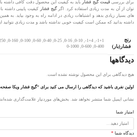
برای بررسی
قیمت گیج فشار
باید به کیفیت این محصول دقت کافی داشته باش
توان از آن به مدت زیادی استفاده کرد. اگر
گیج فشار
کیفیت پایینی داشته باش
های بسیار زیادی بدهد و اشتباهات زیادی در ادامه راه به وجود بیاید. به همی
داشته بدانید که ممکن است کیفیت خوبی نداشته باشد و مدت زیادی نتوانید از 
رنج
250
,
0-160
,
0-100
,
0-60
,
0-40
,
0-25
,
0-16
,
0-10
,
1+4-
,
1+1-
فشار(بار)
0-1000
,
0-600
,
0-400
دیدگاهها
هیچ دیدگاهی برای این محصول نوشته نشده است.
اولین نفری باشید که دیدگاهی را ارسال می کنید برای “گیج فشار ویکا صفحه 100 mm تمام استیل مدل 232.50.100 رنج 0 تا 25 بار
نشانی ایمیل شما منتشر نخواهد شد.
بخش‌های موردنیاز علامت‌گذاری شده‌اند
امتیاز شما
*
دیدگاه شما