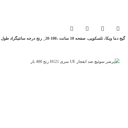
گیج دما ویکا، تلسکوپی، صفحه 10 سانت ،100-20_ رنج درجه سانتیگراد طول 100 تا 500 میلی متر Wika Temperature Gauge Model S5551