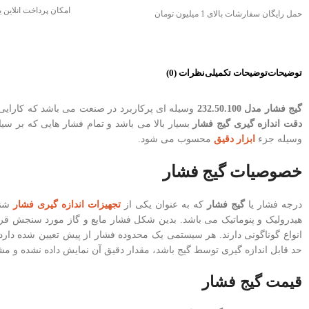
امکان پرداخت انلاین
حمل رایگان سفارشات بالای 1 میلیون تومان
توضیحات
توضیحات تکمیلی
نظرات (0)
گیج فشار مدل 232.50.100
وسیله ای پرکاربرد در صنعت می باشد که کارایی 
دقت اندازه گیری گیج فشار
بسیار بالا می باشد و تمام فشار هایی که بر س
وسیله جزء
ابزار دقیق
محسوب می شود.
خصوصیات گیج فشار
درجه فشار یا
گیج فشار
که به عنوان یکی از
تجهیزات اندازه گیری فشار
شنا
هیدرولیک و پنوماتیک می باشد. بدین شکل فشار مایع و گاز مورد سنجش قر
انواع گوناگونی دارند. هر سیستمی یک محدوده فشار از پیش تعیین شده دارد و
حد قابل اندازه گیری توسط گیج باشد، مقدار دقیق آن نمایش داده نشده و مشک
قیمت گیج فشار