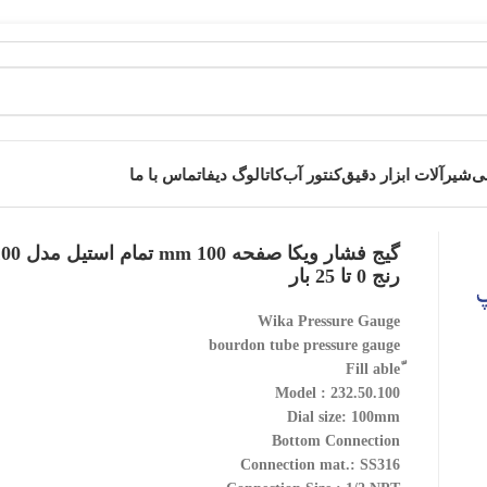
قی
شیرآلات ابزار دقیق
کنتور آب
کاتالوگ دیفا
تماس با ما
ا
»
گیج فشار ویکا صفحه 100 mm تمام استیل مدل 232.50.100 رنج 0 تا 25 بار
گیج فشار ویک
رنج 0 تا 25 بار
Wika Pressure Gauge
bourdon tube pressure gauge
Model : 232.50.100
Dial size: 100mm
Bottom Connection
Connection mat.: SS316