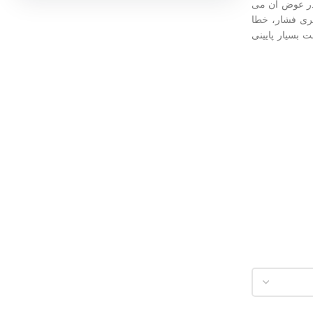
 در عوض آن می
گیری فشار، خطا
 بسیار پایینی