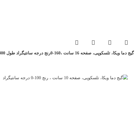
گیج دما ویکا، تلسکوپی، صفحه 16 سانت ،160-0رنج درجه سانتیگراد طول 300تا 350 میلی متر Wika Temperature Gauge Model S5551