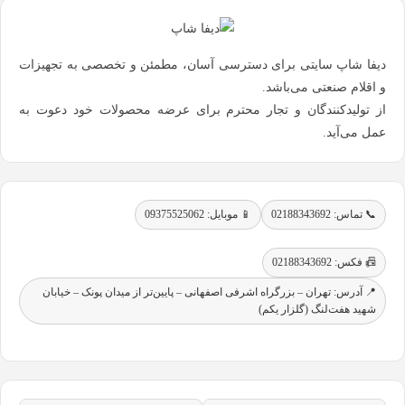
دیفا شاپ سایتی برای دسترسی آسان، مطمئن و تخصصی به تجهیزات
و اقلام صنعتی می‌باشد.
از تولیدکنندگان و تجار محترم برای عرضه محصولات خود دعوت به
عمل می‌آید.
📞 تماس: 02188343692
📱 موبایل: 09375525062
📠 فکس: 02188343692
📍 آدرس: تهران – بزرگراه اشرفی اصفهانی – پایین‌تر از میدان پونک – خیابان
شهید هفت‌لنگ (گلزار یکم)