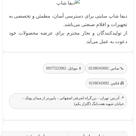
دیفا شاپ سایتی برای دسترسی آسان، مطمئن و تخصصی به
تجهیزات و اقلام صنعتی می‌باشد.
از تولیدکنندگان و تجار محترم برای عرضه محصولات خود
دعوت به عمل می‌آید.
📞 تماس: 02188343692
📱 موبایل: 09375525062
📠 فکس: 02188343692
📍 آدرس: تهران – بزرگراه اشرفی اصفهانی – پایین‌تر از میدان پونک –
خیابان شهید هفت‌لنگ (گلزار یکم)