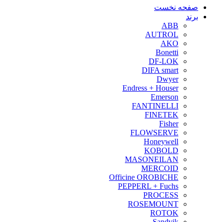
صفحه نخست
برند
ABB
AUTROL
AKO
Bonetti
DF-LOK
DIFA smart
Dwyer
Endress + Houser
Emerson
FANTINELLI
FINETEK
Fisher
FLOWSERVE
Honeywell
KOBOLD
MASONEILAN
MERCOID
Officine OROBICHE
PEPPERL + Fuchs
PROCESS
ROSEMOUNT
ROTOK
Sandvik