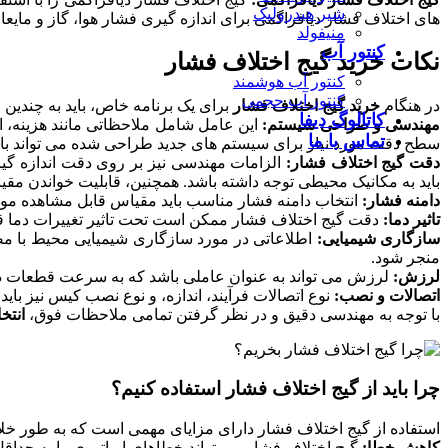
شیر هیدرولیک
های اختلاف فشار دیافراگمی برای اندازه گیری فشار هوا، گاز و مایعا
منیفولد
کنتور آب
نکات خرید گیج اختلاف فشار
کنتور آب هوشمند
کنتور آب حجمی
در هنگام
خرید گیج اختلاف فشار
برای یک برنامه خاص، باید به چندین 
کاتالوگ دیفا
مهندسی و طراحی سیستم:
این عامل شامل ملاحظاتی مانند هزینه، 
تماس با ما
سطح دقت مورد نیاز برای سیستم های جدید طراحی شده می تواند با 
دقت گیج اختلاف فشار:
الزامات مهندسی نیز بر روی دقت اندازه گیری
باید به مکانیک محیطی توجه داشته باشد. همچنین، قابلیت خواندن مقی
دامنه فشار:
انتخاب دامنه فشار مناسب باید مقیاس قابل مشاهده مورد
تاثیر دما:
دقت گیج اختلاف فشار ممکن است تحت تاثیر تغییرات دما قرار
سازگاری شیمیایی:
اطلاعاتی در مورد سازگاری شیمیایی محیط با مص
منجر شود.
لرزش:
لرزش می تواند به عنوان عاملی باشد که به سرعت قطعات داخلی
اتصالات و نصب:
نوع اتصالات فرآیند، اندازه، و نوع نصب کیس نیز باید
با توجه به مهندسی دقیق و در نظر گرفتن تمامی ملاحظات فوق،
انتخا
چرا باید از گیج اختلاف فشار استفاده کنیم؟
استفاده از گیج اختلاف فشار دارای مزایای مهمی است که به طور خلاص
کاهش خطا:
گیج اختلاف فشار می تواند خطاهای اپراتوری را به حداقل