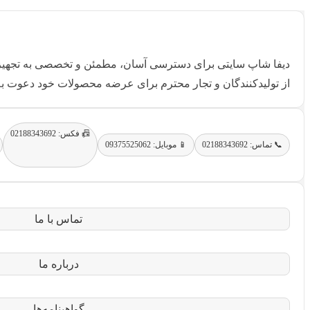
دیفا شاپ سایتی برای دسترسی آسان، مطمئن و تخصصی به تجهیزا
از تولیدکنندگان و تجار محترم برای عرضه محصولات خود دعوت به
📠 فکس: 02188343692
📞 تماس: 02188343692
📱 موبایل: 09375525062
تماس با ما
درباره ما
گواهینامه‌ها