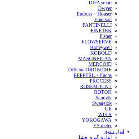
DIFA smart
Dwyer
Endress + Houser
Emerson
FANTINELLI
FINETEK
Fisher
FLOWSERVE
Honeywell
KOBOLD
MASONEILAN
MERCOID
Officine OROBICHE
PEPPERL + Fuchs
PROCESS
ROSEMOUNT
ROTOK
Sandvik
Swagelok
UE
WIKA
YOKOGAWA
YS meter
ابزار دقیق
اندازه گیری فشار