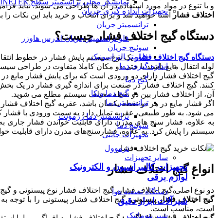
نمایشگر محلی ترانسمیتر سطح FINETEK
و با تنوع در مواد مورد استفاده در آن ها طراحی می شوند. نباید فرا
تجهیزات اندازه گیری جریان
اختلاف فشار
آشنا خواهید شد و برای انتخاب و خرید باید این نکات را بدا
ترانسمیتر جریان
دستگاه گیج اختلاف فشار چیست؟
فلو ترانسمیتر جریان اندرس هاوزر
سوئیچ جریان
فلومتر التراسونیک
دستگاه گیج اختلاف فشار
یک نوع سیستم پایش فشار در خطوط انتقال 
اندازه گیری دما
لوله انتقال مایع باشند یا حتی دو مکان کاملا متفاوت در طراحی سیس
گیج اختلاف فشار دارای دو ورودی است که برای پایش فشار مایع در 
گیج دما
کنند. گیج اختلاف فشار در صنعت برای اندازه گیری فشار در یک بخ
گیج دما ویکا
آن، از اختلاف فشار بین دو نقطه مختلف سیستم مطلع می شوید.
ترانسمیتر دما
اگر فشار مایع در هر دو نقطه یکسان باشد، عقربه گیج اختلاف فش
می شود. به طور طبیعی، عقربه تمایل دارد به سمت ورودی با فشار 
ترانسمیتر دما رزمونت
به علاوه، فشار سنج های مدرن دارای قابلیت خواندن فشار جاری به
سوئیچ دما
سیستم را پایش کرد. به علاوه، فشارسنج‌های مدرن دارای قابلیت خو
تجهیزات جانبی
ترموول
سایر تجهیزات
تجهیزات کالیبراسیون و الکترونیک
انواع گیج اختلاف فشار
لوازم برقی
دو نوع اصلی گیج اختلاف فشار، گیج اختلاف فشار نوع پیستونی و گیج 
دستگاه تصفیه هوا
گیج اختلاف فشار پیستونی:
گیج اختلاف فشار پیستونی را با توجه به 
شیرآلات ابزار دقیق
است، مناسب است.
شیر پنوماتیک
گیج اختلاف فشار دیافراگمی:
گیج اختلاف فشار دیافراگمی را با استفاد