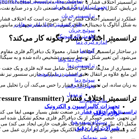
نمایشگر محلی ترانسمیتر سطح FINETEK
ترانسمیتر اختلاف فشار یا
ی
Differential Pressure Transmitter
تجهیزات اندازه گیری جریان
در پایش، کنترل و بهینه‌سازی فرآیندهای صنعتی دارد و در صنایع نفت، 
ترانسمیتر جریان
عملکرد ترانسمیتر اختلاف فشار به این صورت است که اختلاف فشار وا
فلو ترانسمیتر جریان اندرس هاوزر
به شکل آنالوگ یا دیجیتال به اتاق کنترل، PLC یا سایر تجهیزات مانیتورینگ ارسال شود.
سوئیچ جریان
فلومتر التراسونیک
ترانسمیتر اختلاف فشار چگونه کار می‌کند؟
اندازه گیری دما
گیج دما
در ساختار ترانسمیتر اختلاف فشار، معمولا یک دیافراگم فلزی مقاوم ب
می‌شود. این تغییر شکل توسط سنسور تشخیص داده شده و به سیگنال 
گیج دما ویکا
ترانسمیتر دما
در بسیاری از مدل‌ها، ساختار داخلی شامل سه لایه فلزی و یک جفت خ
ترانسمیتر دما رزمونت
این مایع علاوه بر انتقال دقیق فشار، در عملکرد خازنی سنسور نیز نق
سوئیچ دما
به زبان ساده، این تجهیز اختلاف فشار را حس می‌کند، آن را تحلیل می‌
تجهیزات جانبی
ترموول
ترانسمیتر اختلاف فشار (Differential Pressure Transmitter)
سایر تجهیزات
تجهیزات کالیبراسیون و الکترونیک
ترانسمیترهای اختلاف فشار
در صنعت نقش بسیار مهمی ایفا می‌ کنند و
لوازم برقی
این تجهیز، عنصر حسگر از یک دیافراگم فلزی محکم تشکیل شده است
دستگاه تصفیه هوا
مکمل (که بین هر دو لایه فلزی یک ظرفیت خازنی ایجاد می ‌کند) می‌ 
شیرآلات ابزار دقیق
‌کند و همچنین به عنوان یک دی‌ الکتریک موثر برای دو خازن عمل می ‌ک
شیر پنوماتیک