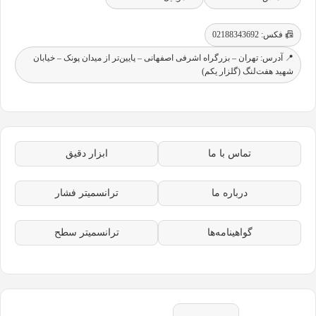
📠 فکس: 02188343692
📍 آدرس: تهران – بزرگراه اشرفی اصفهانی – پایین‌تر از میدان پونک – خیابان
شهید هفت‌لنگ (گلزار یکم)
تماس با ما
ابزار دقیق
درباره ما
ترانسمیتر فشار
گواهینامه‌ها
ترانسمیتر سطح