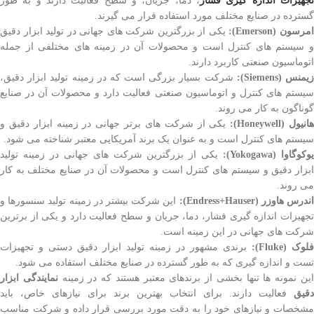
تجهیزات اندازه گیری فشار
، دما، جریان، و سطح فعالیت دارند و به طور
گسترده در صنایع مختلف مورد استفاده قرار می گیرند.
مرسون (Emerson):
یکی از بزرگترین شرکت های جهانی در تولید ابزار دقیق
و سیستم های کنترل است و محصولات آن در زمینه های مختلفی از جمله
اتوماسیون صنعتی کاربرد دارند.
یمنس (Siemens):
شرکت بسیار بزرگی است که در زمینه تولید ابزار دقیق،
سیستم های کنترل و اتوماسیون صنعتی فعالیت دارد و محصولات آن در صنایع
گوناگون به کار می روند.
انیول (Honeywell):
یکی از شرکت های برتر جهانی در زمینه ابزار دقیق و
سیستم های کنترل است و به عنوان یک برند آمریکایی معتبر شناخته می شود.
وکوگاوا (Yokogawa):
یکی از بزرگترین شرکت های جهانی در زمینه تولید
ابزار دقیق و سیستم های کنترل است و محصولات آن در صنایع مختلف به کار
می روند.
ندرس هاوزر (Endress+Hauser):
این شرکت بیشتر در زمینه تولید سنسورها و
تجهیزات اندازه گیری فشار، دما، جریان و سطح فعالیت دارد و یکی از برترین
شرکت های جهانی در این زمینه است.
فلوک (Fluke):
برندی مشهور در زمینه تولید ابزار دقیق دستی و تجهیزات
تست و اندازه گیری که به طور گسترده در صنایع مختلف استفاده می شود.
ین نمونه ها تنها بخشی از برندهای معتبر هستند که در زمینه
نمایندگی ابزار
دقیق
فعالیت دارند. برای انتخاب بهترین برند برای نیازهای خاص، باید
مشخصات و نیازهای خود را به دقت مورد بررسی قرار داده و شرکت مناسب