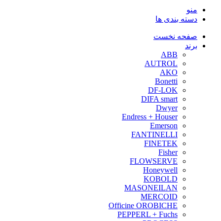
منو
دسته بندی ها
صفحه نخست
برند
ABB
AUTROL
AKO
Bonetti
DF-LOK
DIFA smart
Dwyer
Endress + Houser
Emerson
FANTINELLI
FINETEK
Fisher
FLOWSERVE
Honeywell
KOBOLD
MASONEILAN
MERCOID
Officine OROBICHE
PEPPERL + Fuchs