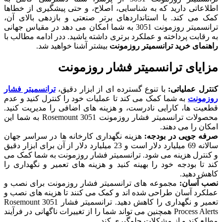
اطلاعاتی دارید که به شناسایی، اصلاح، و حتی پیشگیری از خطاها
کمک می کند. با استانداردهای برتر صنعتی و بازدهی بالای آن،
ترانسمیتر روزمونت 3051 به شما امکان می دهد در مقیاس جهانی
به رقابت پرداخته و عملکرد برتری داشته باشید. ددر ادامه مطالب با
راهنمای خرید ترانسمیتر روزمونت
بیشتر آشنا خواهید شد.
مزایای ترانسمیتر فشار روزمونت
کنترل عملیاتی:
با تنوع گسترده ای از ابزار دقیق،
ترانسمیتر فشار
روزمونت
به شما کمک می کند تا عملیات خود را کنترل کنید و عدم
قطعیت ها، کارایی نادرست، و هزینه های اضافی را مدیریت کنید.
محصولات ترانسمیتر فشار روزمونت Rosemount 3051 به شما این
امکان را می دهند.
صرفه جویی در بودجه:
هزینه نگهداری کارخانه ها در سراسر جهان
سالانه 69 میلیارد دلار است و 23 میلیارد دلار از آن برای ابزار دقیق
و کنترل هزینه می شود. ترانسمیتر فشار روزمونت به شما کمک می
کند تا بودجه خود را بهینه کنید و هزینه های تعمیر و نگهداری را
کاهش دهید.
نصب آسان:
مجموعه های ترانسمیتر فشار روزمونت برای نصب و
عملکرد آسان طراحی شده اند و کمک می کنند تا هزینه های نصب و
تعمیر و نگهداری را کاهش دهید. ترانسمیتر فشار Rosemount 3051
Process Alerts همچنین می تواند شما را از تغییرات ناگهانی در فرآیند
مطلع کند و از مشکلات جلوگیری کند.