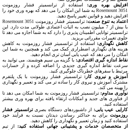
افزایش بهره وری:
استفاده از ترانسمیتر فشار روزمونت
Rosemount 3051 به شما این امکان را می دهد که بهره وری خود را
افزایش دهید و قوانین تغییر پاسخ دهید.
اعتماد به تنوع صنعت:
ترانسمیتر فشار روزمونت Rosemount 3051
با بیش از 7 میلیون نصب به اثبات اعتمادی طولانی مدت دارد. این
ترانسمیتر توانایی اطمینان پذیری را دارد که به شما اجازه می دهد تا
جلوی تغییرات مقرراتی بریزید.
کاهش نگهداری:
استفاده از ترانسمیتر فشار روزمونت به کاهش
هزینه های نگهداری اضطراری کمک می کند و همچنین به شما این
امکان را می دهد که عیب یابی آسان تری انجام دهید.
نقاط اندازه گیری اقتصادی:
با گزینه بی سیم هوشمند، می توانید به
سرعت نقاط اندازه گیری جدیدی را اضافه کرده و از خسارات
مرتبط با سفرهای خطرناک جلوگیری کنید.
آموزش و نیروی کار:
ترانسمیتر فشار روزمونت با یک پلتفرم
مشترک آموزش و نیروی کار را ساده تر می کند و تعمیر و نگهداری
را بهینه می کند.
نوآوری مداوم:
ترانسمیتر فشار روزمونت به شما امکان می دهد تا
از فناوری های جدید و امکانات ارتقاء یافته برای بهره وری بیشتر
استفاده کنید.
کارایی عیب یابی:
از داشبوردهای دستگاه بصری
ترانسمیتر فشار
روزمونت
برای به حداکثر رساندن دیدتان نسبت به فرآیند خود
استفاده کنید و زمان تعمیر و نگهداری را کاهش دهید.
از متخصصان خدمات و پشتیبانی جهانی استفاده کنید:
از تیم