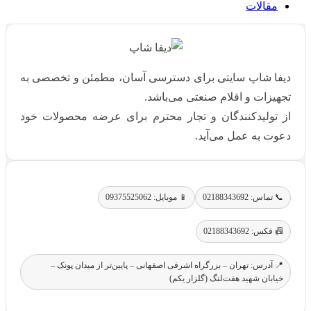
مقالات
دیفا شاپ سایتی برای دسترسی آسان، مطمئن و تخصصی به
تجهیزات و اقلام صنعتی می‌باشد.
از تولیدکنندگان و تجار محترم برای عرضه محصولات خود
دعوت به عمل می‌آید.
📞 تماس: 02188343692
📱 موبایل: 09375525062
📠 فکس: 02188343692
📍 آدرس: تهران – بزرگراه اشرفی اصفهانی – پایین‌تر از میدان پونک –
خیابان شهید هفت‌لنگ (گلزار یکم)