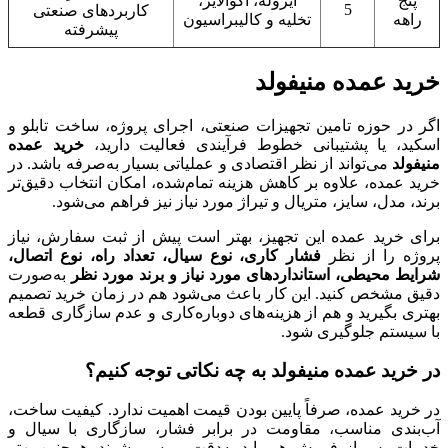
پنج
ایزوله، اکوالایز،
5
کاربردهای صنعتی
راهه
تخلیه و کالیبراسیون
پیشرفته
خرید عمده منیفولد
اگر در حوزه تامین تجهیزات صنعتی، اجرای پروژه، ساخت تابلو و
اسکید، یا پشتیبانی خطوط فرآیندی فعالیت دارید،
خرید عمده
منیفولد
می‌تواند از نظر اقتصادی و عملیاتی بسیار به‌صرفه باشد. در
خرید عمده، علاوه بر کاهش هزینه تمام‌شده، امکان انتخاب دقیق‌تر
برند، مدل، سایز، متریال و تیراژ مورد نیاز نیز فراهم می‌شود.
برای خرید عمده این تجهیز، بهتر است پیش از ثبت سفارش، نیاز
پروژه را از نظر
فشار کاری، نوع سیال، تعداد راه، نوع اتصال،
شرایط محیطی، استانداردهای مورد نیاز و برند مورد نظر
به‌صورت
دقیق مشخص کنید. این کار باعث می‌شود هم در زمان خرید تصمیم
بهتری بگیرید و هم از هزینه‌های دوباره‌کاری و عدم سازگاری قطعه
با سیستم جلوگیری شود.
در خرید عمده منیفولد به چه نکاتی توجه کنیم؟
در خرید عمده، صرفاً پایین بودن قیمت اهمیت ندارد. کیفیت ساخت،
آب‌بندی مناسب، مقاومت در برابر فشار، سازگاری با سیال و
خدمات پس از فروش هم باید به‌دقت بررسی شوند. همچنین بهتر