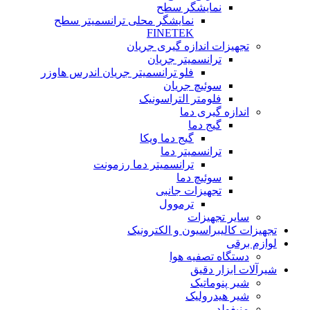
نمایشگر سطح
نمایشگر محلی ترانسمیتر سطح
FINETEK
تجهیزات اندازه گیری جریان
ترانسمیتر جریان
فلو ترانسمیتر جریان اندرس هاوزر
سوئیچ جریان
فلومتر التراسونیک
اندازه گیری دما
گیج دما
گیج دما ویکا
ترانسمیتر دما
ترانسمیتر دما رزمونت
سوئیچ دما
تجهیزات جانبی
ترموول
سایر تجهیزات
تجهیزات کالیبراسیون و الکترونیک
لوازم برقی
دستگاه تصفیه هوا
شیرآلات ابزار دقیق
شیر پنوماتیک
شیر هیدرولیک
منیفولد