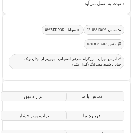
دعوت به عمل می‌آید.
📞 تماس: 02188343692
📱 موبایل: 09375525062
📠 فکس: 02188343692
📍 آدرس: تهران – بزرگراه اشرفی اصفهانی – پایین‌تر از میدان پونک –
خیابان شهید هفت‌لنگ (گلزار یکم)
تماس با ما
ابزار دقیق
درباره ما
ترانسمیتر فشار