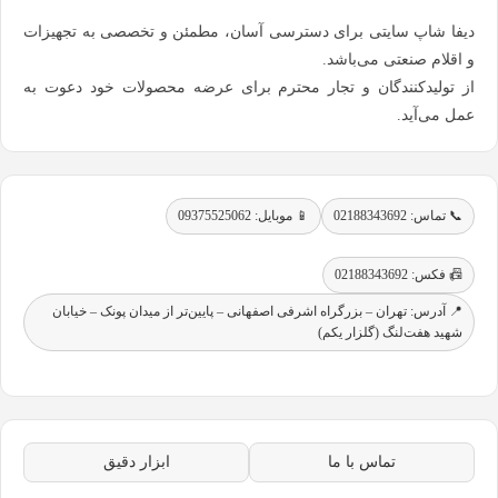
دیفا شاپ سایتی برای دسترسی آسان، مطمئن و تخصصی به تجهیزات
و اقلام صنعتی می‌باشد.
از تولیدکنندگان و تجار محترم برای عرضه محصولات خود دعوت به
عمل می‌آید.
📞 تماس: 02188343692
📱 موبایل: 09375525062
📠 فکس: 02188343692
📍 آدرس: تهران – بزرگراه اشرفی اصفهانی – پایین‌تر از میدان پونک – خیابان
شهید هفت‌لنگ (گلزار یکم)
تماس با ما
ابزار دقیق