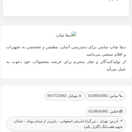
دیفا شاپ سایتی برای دسترسی آسان، مطمئن و تخصصی به تجهیزات
و اقلام صنعتی می‌باشد.
از تولیدکنندگان و تجار محترم برای عرضه محصولات خود دعوت به
عمل می‌آید.
📞 تماس: 02188343692
📱 موبایل: 09375525062
📠 فکس: 02188343692
📍 آدرس: تهران – بزرگراه اشرفی اصفهانی – پایین‌تر از میدان پونک – خیابان
شهید هفت‌لنگ (گلزار یکم)