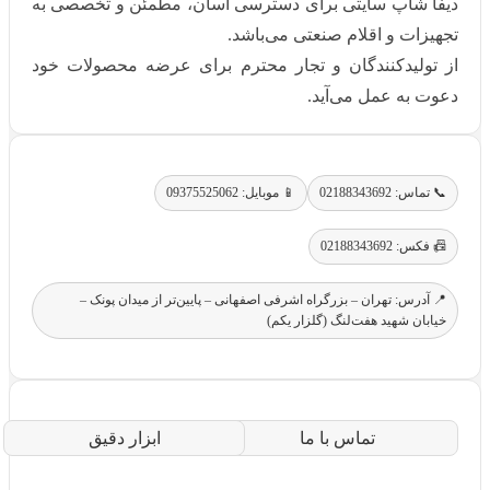
دیفا شاپ سایتی برای دسترسی آسان، مطمئن و تخصصی به
تجهیزات و اقلام صنعتی می‌باشد.
از تولیدکنندگان و تجار محترم برای عرضه محصولات خود
دعوت به عمل می‌آید.
📞 تماس: 02188343692
📱 موبایل: 09375525062
📠 فکس: 02188343692
📍 آدرس: تهران – بزرگراه اشرفی اصفهانی – پایین‌تر از میدان پونک –
خیابان شهید هفت‌لنگ (گلزار یکم)
تماس با ما
ابزار دقیق