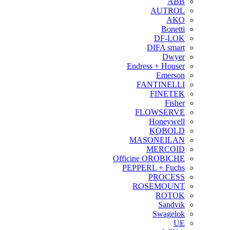
ABB
AUTROL
AKO
Bonetti
DF-LOK
DIFA smart
Dwyer
Endress + Houser
Emerson
FANTINELLI
FINETEK
Fisher
FLOWSERVE
Honeywell
KOBOLD
MASONEILAN
MERCOID
Officine OROBICHE
PEPPERL + Fuchs
PROCESS
ROSEMOUNT
ROTOK
Sandvik
Swagelok
UE