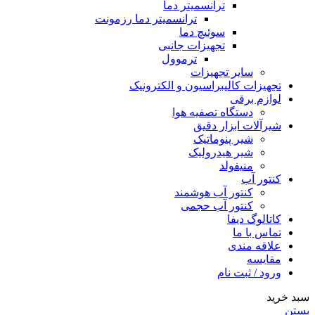
ترانسمیتر دما
ترانسمیتر دما رزمونت
سوئیچ دما
تجهیزات جانبی
ترموول
سایر تجهیزات
تجهیزات کالیبراسیون و الکترونیک
لوازم برقی
دستگاه تصفیه هوا
شیرآلات ابزار دقیق
شیر پنوماتیک
شیر هیدرولیک
منیفولد
کنتور آب
کنتور آب هوشمند
کنتور آب حجمی
کاتالوگ دیفا
تماس با ما
علاقه مندی
مقایسه
ورود / ثبت نام
سبد خرید
بستن