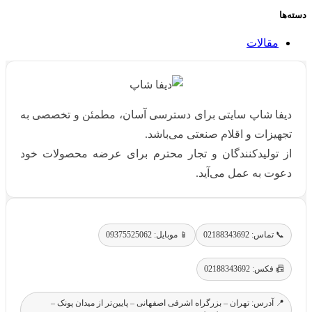
دسته‌ها
مقالات
دیفا شاپ سایتی برای دسترسی آسان، مطمئن و تخصصی به
تجهیزات و اقلام صنعتی می‌باشد.
از تولیدکنندگان و تجار محترم برای عرضه محصولات خود
دعوت به عمل می‌آید.
📞 تماس: 02188343692
📱 موبایل: 09375525062
📠 فکس: 02188343692
📍 آدرس: تهران – بزرگراه اشرفی اصفهانی – پایین‌تر از میدان پونک –